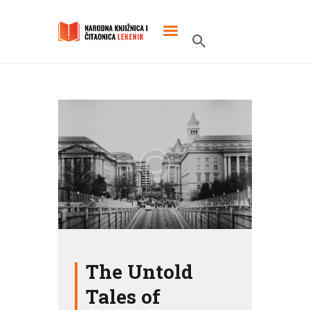
POČETNA
O KNJIŽNICI
SLUŽBENI DOKUMENTI
PROJEKTI
The Untold
Tales of