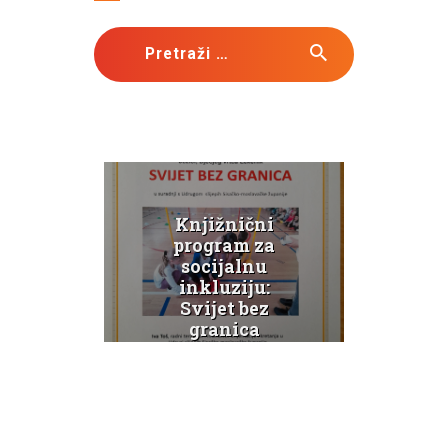
Pretraži:
ba
Knjižnični
Knj
kih
program za
pr
va
socijalnu
J
inkluziju:
ku
Svijet bez
k
granica
anđ
ti
s
Novosti
N