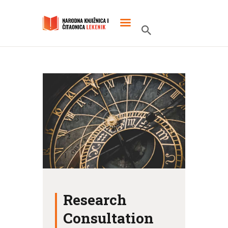
POČETNA
O KNJIŽNICI
SLUŽBENI DOKUMENTI
PROJEKTI
Research
Consultation