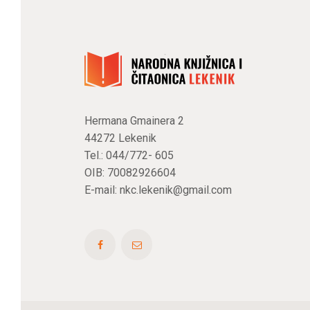
Hermana Gmainera 2
44272 Lekenik
Tel.: 044/772- 605
OIB: 70082926604
E-mail:
nkc.lekenik@gmail.com