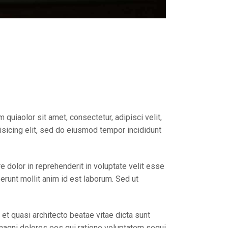
uiaolor sit amet, consectetur, adipisci velit,
sicing elit, sed do eiusmod tempor incididunt
 dolor in reprehenderit in voluptate velit esse
serunt mollit anim id est laborum. Sed ut
t quasi architecto beatae vitae dicta sunt
magni dolores eos qui ratione voluptatem sequi