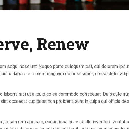
erve, Renew
em sequi nesciunt. Neque porro quisquam est, qui dolorem ipsum q
nt ut labore et dolore magnam dolor sit amet, consectetur adipi
 laboris nisi ut aliquip ex ea commodo consequat. Duis aute irure
r sint occaecat cupidatat non proident, sunt in culpa qui officia de
totam rem aperiam, eaque ipsa quae ab illo inventore veritatis e
luptas sit aspernatur aut odit aut fugit, sed quia consequuntur 