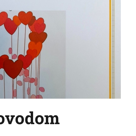
Književna
klackalica 3
Novosti
povodom