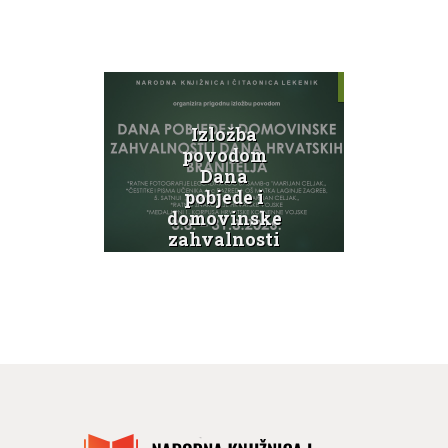
evna
Izložba
Knj
ica 3
povodom
pro
Dana
so
pobjede i
ink
domovinske
Svi
ti
zahvalnosti
g
te Dana
hrvatskih
branitelja
N
Novosti