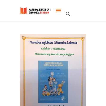
POČETNA
O KNJIŽNICI
SLUŽBENI DOKUMENTI
PROJEKTI