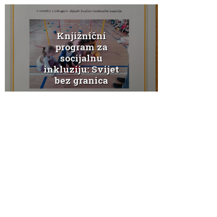
Knjižnični
K
program za
socijalnu
Ježe
inkluziju: Svijet
bez granica
a
Novosti