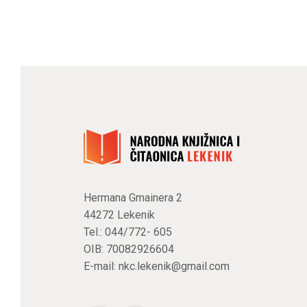
Hermana Gmainera 2
44272 Lekenik
Tel.: 044/772- 605
OIB: 70082926604
E-mail:
nkc.lekenik@gmail.com