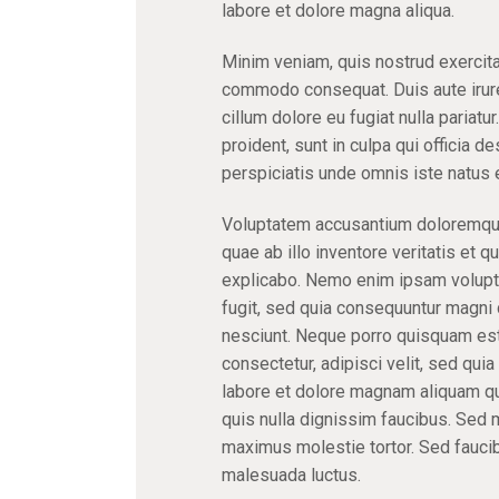
labore et dolore magna aliqua.
Minim veniam, quis nostrud exercitat
commodo consequat. Duis aute irure 
cillum dolore eu fugiat nulla pariatu
proident, sunt in culpa qui officia d
perspiciatis unde omnis iste natus er
Voluptatem accusantium doloremque
quae ab illo inventore veritatis et q
explicabo. Nemo enim ipsam voluptat
fugit, sed quia consequuntur magni 
nesciunt. Neque porro quisquam est,
consectetur, adipisci velit, sed qu
labore et dolore magnam aliquam q
quis nulla dignissim faucibus. Sed 
maximus molestie tortor. Sed faucibus
malesuada luctus.