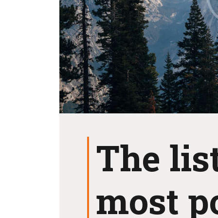
The lis
most p