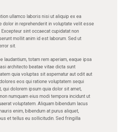
ion ullamco laboris nisi ut aliquip ex ea
dolor in reprehenderit in voluptate velit esse
r. Excepteur sint occaecat cupidatat non
eserunt mollit anim id est laborum. Sed ut
ror sit.
 laudantium, totam rem aperiam, eaque ipsa
uasi architecto beatae vitae dicta sunt
em quia voluptas sit aspernatur aut odit aut
dolores eos qui ratione voluptatem sequi
 qui dolorem ipsum quia dolor sit amet,
ia non numquam eius modi tempora incidunt ut
uaerat voluptatem. Aliquam bibendum lacus
mauris enim, bibendum at purus aliquet,
 et tellus eu sollicitudin. Sed fringilla