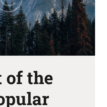
Izložba
učeničkih
radova
Novosti
t of the
opular