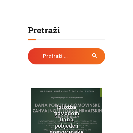
Pretraži
Pretraži:
evna
Izložba
Knj
ica 3
povodom
pro
Dana
so
pobjede i
ink
domovinske
Svi