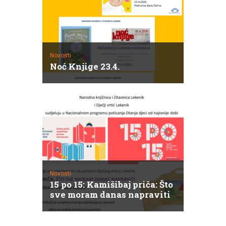
Novosti
Noć Knjige 23.4.
Novosti
15 po 15: Kamišibaj priča: Što
sve moram danas napraviti