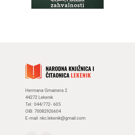
ti
zahvalnosti
g
te Dana
hrvatskih
branitelja
N
Novosti
Hermana Gmainera 2
44272 Lekenik
Tel.: 044/772- 605
OIB: 70082926604
E-mail:
nkc.lekenik@gmail.com