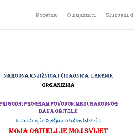
POČETNA
Početna
O knjižnici
Službeni 
O KNJIŽNICI
SLUŽBENI
DOKUMENTI
PROJEKTI