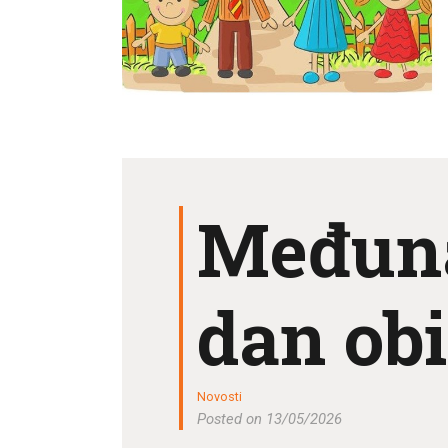
Knjiž
klackal
Novos
Međun
dan obi
Novosti
Posted on 13/05/2026