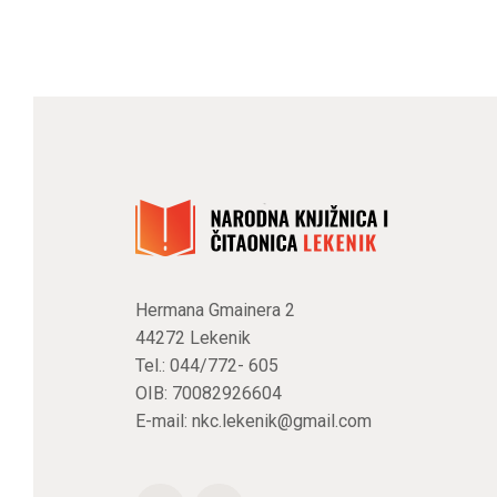
Hermana Gmainera 2
44272 Lekenik
Tel.: 044/772- 605
OIB: 70082926604
E-mail:
nkc.lekenik@gmail.com