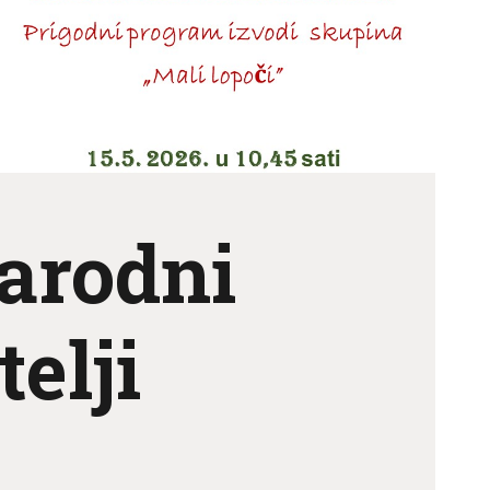
evna
Izložba
ica 3
povodom Dana
pobjede i
domovinske
zahvalnosti te
ti
Dana hrvatskih
branitelja
arodni
Novosti
telji