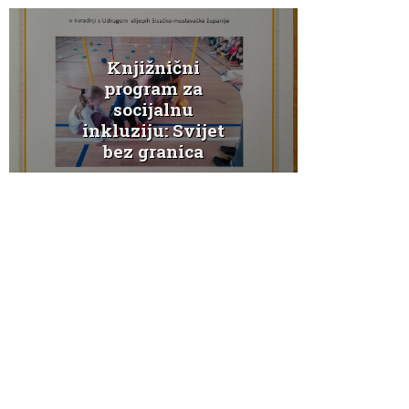
Knjižnični
K
program za
socijalnu
Ježe
inkluziju: Svijet
bez granica
a
Novosti