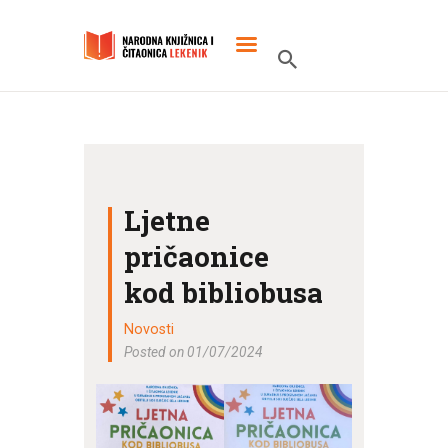
POČETNA
O KNJIŽNICI
Ljetne
SLUŽBENI DOKUMENTI
pričaonice
PROJEKTI
kod bibliobusa
Novosti
Posted on 01/07/2024