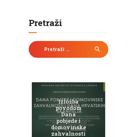
Pretraži
Pretraži:
evna
Izložba
Knj
ica 3
povodom
pro
Dana
so
pobjede i
ink
domovinske
Svi
ti
zahvalnosti
g