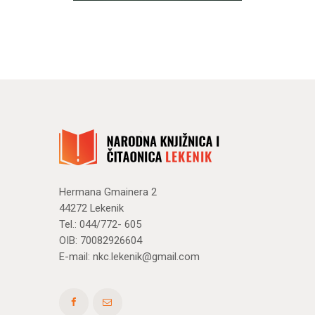
te Dana
hrvatskih
branitelja
N
Novosti
Hermana Gmainera 2
44272 Lekenik
Tel.: 044/772- 605
OIB: 70082926604
E-mail:
nkc.lekenik@gmail.com