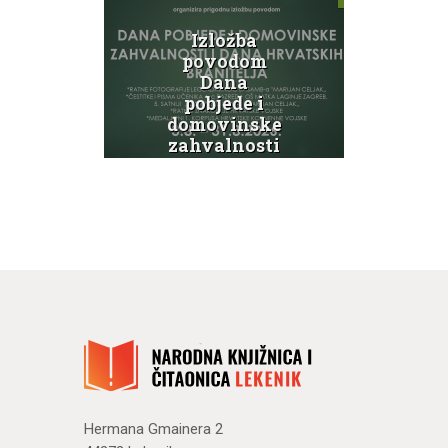
evna
Izložba
Knj
ica 3
povodom
pro
Dana
so
pobjede i
ink
domovinske
Svi
ti
zahvalnosti
g
te Dana
hrvatskih
branitelja
N
Novosti
Hermana Gmainera 2