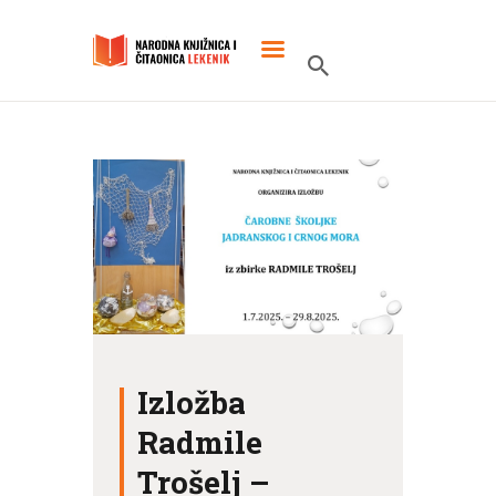
POČETNA
O KNJIŽNICI
SLUŽBENI DOKUMENTI
PROJEKTI
Izložba
Radmile
Trošelj –