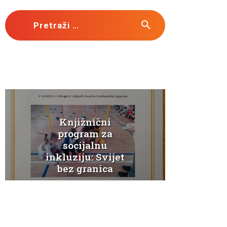
Pretraži:
Knjižnični
K
program za
socijalnu
Ježe
inkluziju: Svijet
bez granica
a
Novosti