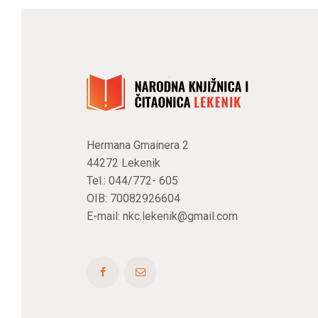
Hermana Gmainera 2
44272 Lekenik
Tel.: 044/772- 605
OIB: 70082926604
E-mail:
nkc.lekenik@gmail.com